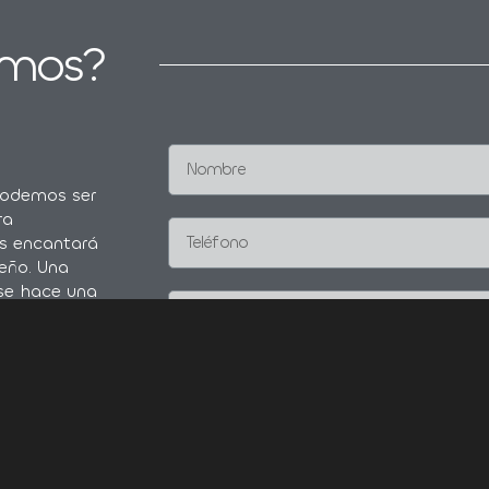
mos?
podemos ser
ra
s encantará
eño. Una
se hace una
 la vida,
sabemos que
ad.
atos del
nos
 contacto