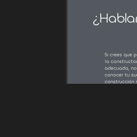
¿Habla
Si crees que 
la constructo
adecuada, no
conocer tu su
construcción 
o dos veces en
por lo que, 
es una gran
responsabilid
Rellena los d
formulario y 
pondremos en