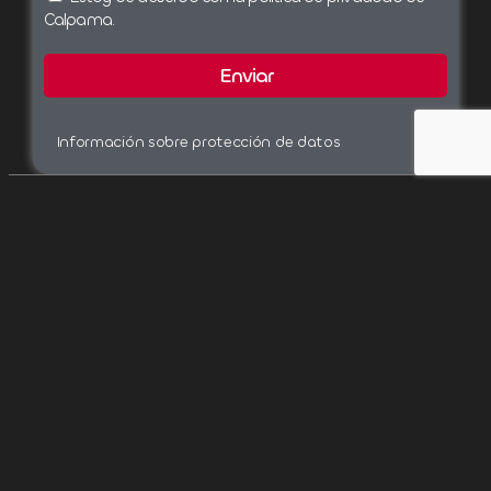
Calpama.
Enviar
Información sobre protección de datos
Tu construcción sin preocupaciones,
sin retrasos y sin sorpresas en el precio.
Aviso legal
Obra nueva
Política de privacidad
Reformas
Política de cookies
Piscinas exclusivas