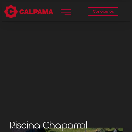
Conócenos
Piscina Chaparral
Pepino, Toledo.