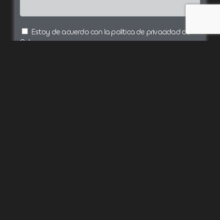
Estoy de acuerdo con la política de privacidad de
Calpama.
Enviar
Información sobre protección de datos
Tu construcción sin preocupaciones,
sin retrasos y sin sorpresas en el precio.
Aviso legal
Obra nueva